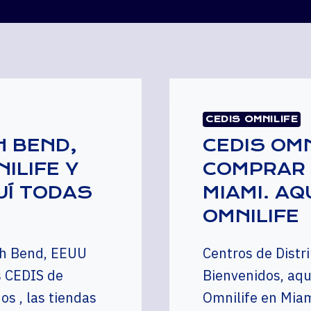
CEDIS OMNILIFE
H BEND,
CEDIS OMN
ILIFE Y
COMPRAR 
UÍ TODAS
MIAMI. AQ
OMNILIFE
th Bend, EEUU
Centros de Dist
s CEDIS de
Bienvenidos, aqu
s , las tiendas
Omnilife en Miam