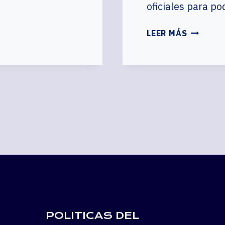
oficiales para p
CEDIS
LEER MÁS
OMNILIF
MIAMI,
FL.
COMPRA
OMNILIF
Y
SEYTÚ
EN
MIAMI.
AQUÍ
TODAS
LAS
TIENDAS
OMNILIF
POLITICAS DEL