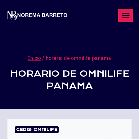
Saltar
al
contenido
Inicio
/
horario de omnilife panama
HORARIO DE OMNILIFE
PANAMA
CEDIS OMNILIFE