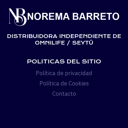
SEYTÚ
EN
PANAMÁ.
AQUÍ
TODAS
DISTRIBUIDORA INDEPENDIENTE DE
LAS
OMNILIFE / SEYTÚ
TIENDAS
OMNILIFE
POLITICAS DEL SITIO
Política de privacidad
Política de Cookies
Contacto