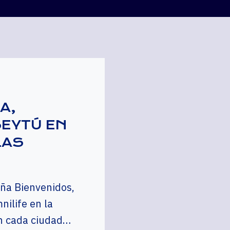
A,
SEYTÚ EN
LAS
aña Bienvenidos,
ilife en la
en cada ciudad…