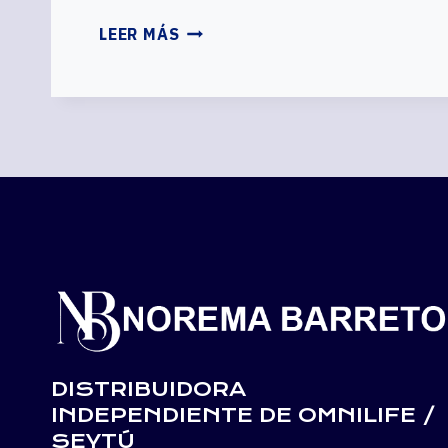
CEDIS
LEER MÁS
OMNILIFE
ESPAÑA,
COMPRAR
OMNILIFE
Y
SEYTÚ
EN
ESPAÑA.
AQUÍ
TODAS
LAS
TIENDAS
OMNILIFE
DISTRIBUIDORA
INDEPENDIENTE DE OMNILIFE /
SEYTÚ